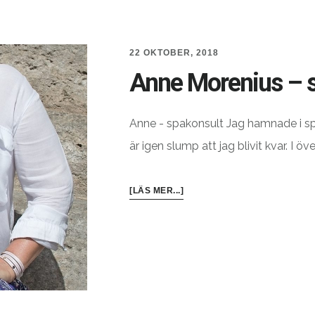
22 OKTOBER, 2018
Anne Morenius – 
Anne - spakonsult Jag hamnade i 
är igen slump att jag blivit kvar. I öv
OM
[LÄS MER...]
ANNE
MORENIUS
–
SPAKONSULT