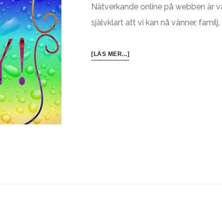
Nätverkande online på webben är var
självklart att vi kan nå vänner, famil
OM
[LÄS MER...]
NÄTVERKANDE
PÅ
WEBBEN