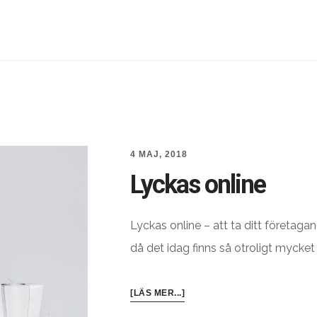
4 MAJ, 2018
Lyckas online
Lyckas online – att ta ditt företagan
då det idag finns så otroligt mycket
OM
[LÄS MER...]
LYCKAS