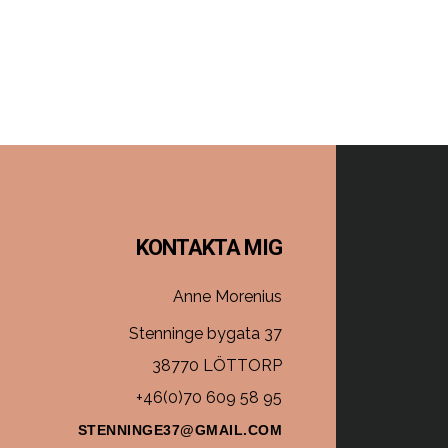
Footer
KONTAKTA MIG
Anne Morenius
Stenninge bygata 37
38770 LÖTTORP
+46(0)70 609 58 95
STENNINGE37@GMAIL.COM