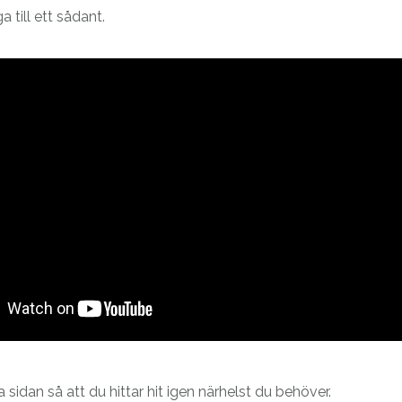
 till ett sådant.
sidan så att du hittar hit igen närhelst du behöver.