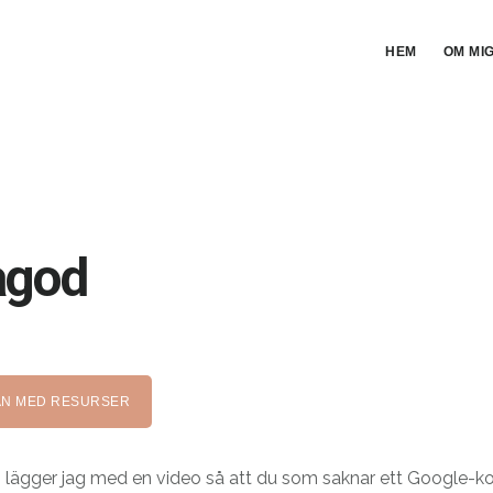
HEM
OM MI
ågod
TAN MED RESURSER
lägger jag med en video så att du som saknar ett Google-ko