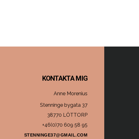
Footer
KONTAKTA MIG
Anne Morenius
Stenninge bygata 37
38770 LÖTTORP
+46(0)70 609 58 95
STENNINGE37@GMAIL.COM