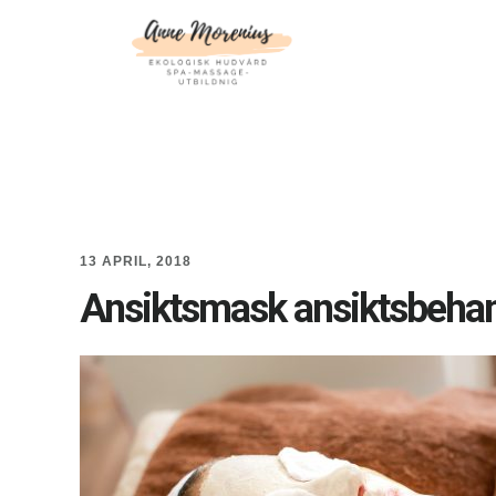
Hoppa
Hoppa
till
till
huvudinnehåll
sidfot
13 APRIL, 2018
Ansiktsmask ansiktsbehan