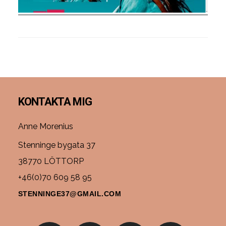
Footer
KONTAKTA MIG
Anne Morenius
Stenninge bygata 37
38770 LÖTTORP
+46(0)70 609 58 95
STENNINGE37@GMAIL.COM